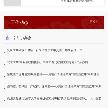
申请住房补贴步骤与要求
工作动态
更多>
部门动态
复旦大学副校长迟楠一行来访北京大学交流公用房管理工作
北京大学“第五届校园摄影、手绘大赛（校园文创专题）”活动举行
聚焦能力提升 把准风险脉搏——房地产管理部举办“管理质效年”系列讲座第二讲
强内控、防风险、严纪律、提效能——房地产管理部举办“管理质效年”系列讲座第一讲
燕园文化讲坛|清华大学唐克扬研究员讲授“从废园到燕园到附近：人工智能重识城市历史”