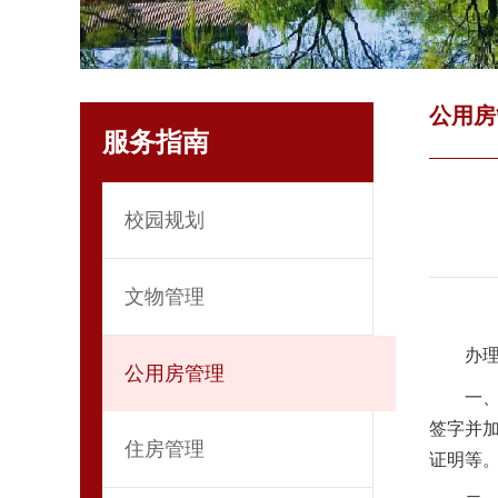
公用房
服务指南
校园规划
文物管理
办
公用房管理
一
签字并
住房管理
证明等