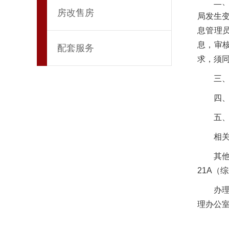
二
房改售房
局发生
息管理
息，审
配套服务
求，须
三
四
五
相
其他
21A（
办理
理办公室