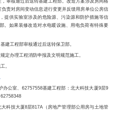
性，审核通过后送转基建工程部。改造方案涉及房间格
室负责对房间变动信息进行变更并反馈用房单位公房信
，提供实验室涉及的危险源、污染源和防护措施等信
部。如果装修改造对水电暖设施、用电负荷有特殊要
。基建工程部审核通过后送转保卫部。
理规定办理工程消防申报及文明规范施工。
施工。
息
公室、62757558基建工程部：北大科技大厦9层9
758348
地点：北大科技大厦8层817A（房地产管理部公用房与土地管